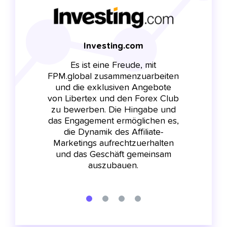
Investing.com
Es ist eine Freude, mit
FPM.global zusammenzuarbeiten
Ne
ehr
und die exklusiven Angebote
sei
ie
von Libertex und den Forex Club
exk
und
zu bewerben. Die Hingabe und
de
 wie
das Engagement ermöglichen es,
Pla
en
die Dynamik des Affiliate-
Marketings aufrechtzuerhalten
Kam
und das Geschäft gemeinsam
ner
auszubauen.
Sup